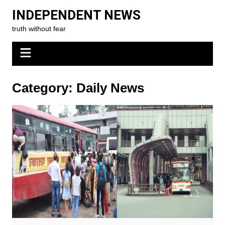
Skip
INDEPENDENT NEWS
to
truth without fear
content
Category:
Daily News