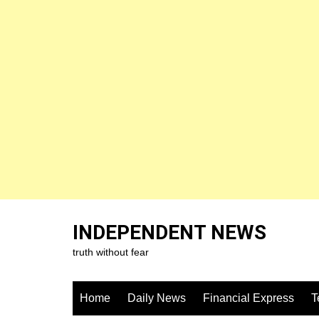
Skip
to
INDEPENDENT NEWS
content
truth without fear
Home
Daily News
Financial Express
T