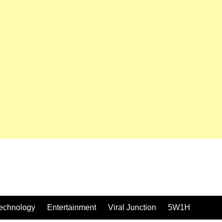
echnology
Entertainment
Viral Junction
5W1H