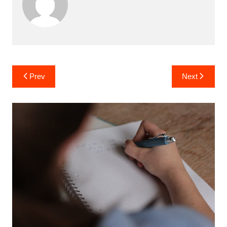
Post
Prev
Next
navigation