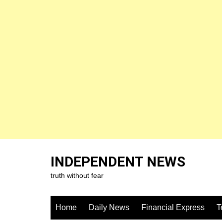
Skip
to
INDEPENDENT NEWS
content
truth without fear
Home
Daily News
Financial Express
T