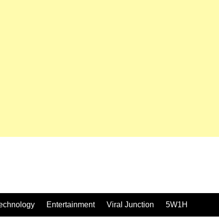
echnology
Entertainment
Viral Junction
5W1H