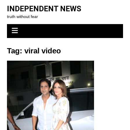
Skip
INDEPENDENT NEWS
to
truth without fear
content
Tag:
viral video