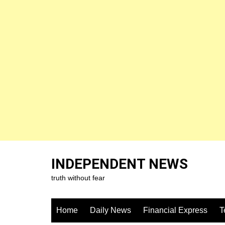
Skip
to
INDEPENDENT NEWS
content
truth without fear
Home
Daily News
Financial Express
T