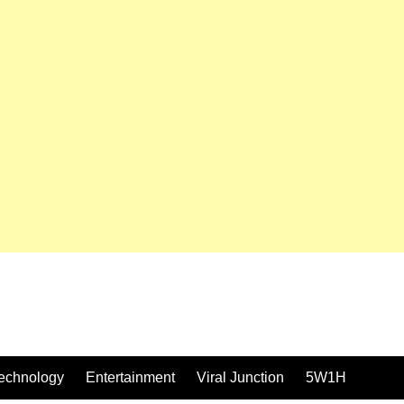
echnology
Entertainment
Viral Junction
5W1H