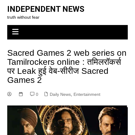
Skip
INDEPENDENT NEWS
to
truth without fear
content
Sacred Games 2 web series on
Tamilrockers online : तमिलरॉकर्स
पर Leak हुई वेब-सीरीज Sacred
Games 2
0
Daily News
,
Entertainment