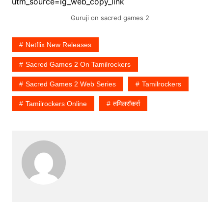
utm_source=ig_web_copy_link
Guruji on sacred games 2
Netflix New Releases
Sacred Games 2 On Tamilrockers
Sacred Games 2 Web Series
Tamilrockers
Tamilrockers Online
तमिलरॉकर्स