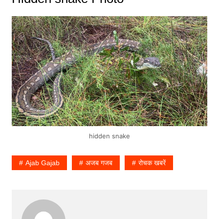
hidden snake
Ajab Gajab
अजब गजब
रोचक खबरें