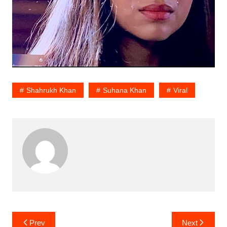
Shahrukh Khan
Suhana Khan
Viral
Post
Prev
Next