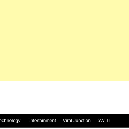
echnology
Entertainment
Viral Junction
5W1H