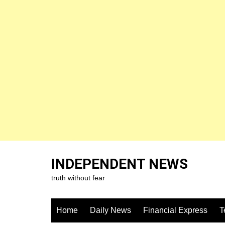
Skip
to
INDEPENDENT NEWS
content
truth without fear
Home
Daily News
Financial Express
T