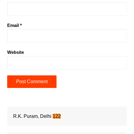
Email
*
Website
R.K. Puram, Delhi
122