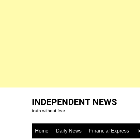
Skip
to
INDEPENDENT NEWS
content
truth without fear
Home
Daily News
Financial Express
T