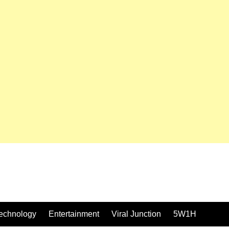
echnology
Entertainment
Viral Junction
5W1H