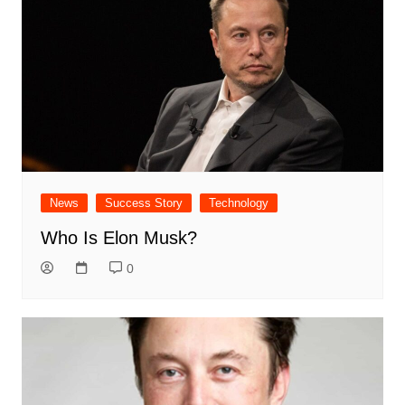
News
Success Story
Technology
Who Is Elon Musk?
0