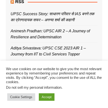
RSS
UPSC Success Story: साधारण परिवार से IAS बनने तक
का प्रेरणादायक सफर – अनन्या शर्मा की कहानी
Animesh Pradhan: UPSC AIR 2 – A Journey of
Resilience and Determination
Aditya Srivastava: UPSC CSE 2023 AIR 1 –
Journey from IIT to Civil Services Topper
Ananya Reddy: Female UPSC 2023 Topper, AIR 3
We use cookies on our website to give you the most relevant
– An Inspirational Journey
experience by remembering your preferences and repeat
visits. By clicking “Accept”, you consent to the use of ALL the
cookies.
Do not sell my personal information
.
About
Cookie Settings
Accept
Privacy Policy