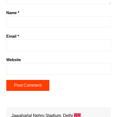
Name
*
Email
*
Website
Jawaharlal Nehru Stadium, Delhi
153