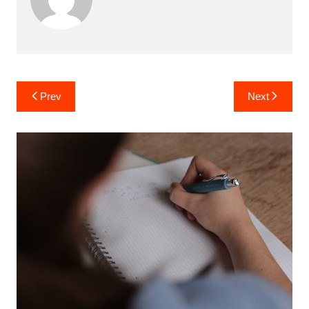
Post
Prev
Next
navigation