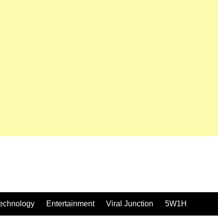
echnology
Entertainment
Viral Junction
5W1H