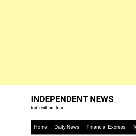
Skip
to
INDEPENDENT NEWS
content
truth without fear
Home
Daily News
Financial Express
T