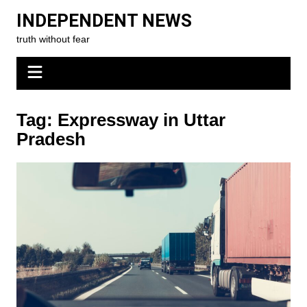
Skip
INDEPENDENT NEWS
to
truth without fear
content
Tag:
Expressway in Uttar
Pradesh