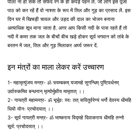
पीला ना हो सके तो सफेद रंग के ही कपड़े पहन लें. जो लोग इस पूजा
पाठ को कर रहें हैं वो नाश्ता के रूप में तिल और गुड़ का प्रसाद लें. इस
दिन घर में खिचड़ी चावल और उड़द की दाल का भोजन बनाना
अत्याधिक शूभ माना जाता है. अगर आप किसी नदी के पास रहते हैं तो
नदी में कमर तक जल के बीचों बीच खड़े होकर सूर्य भगवान को तांबे के
बरतन में जल, तिल और गुड़ मिलाकर अर्घ्य जरूर दें.
इन मंत्रों का माला लेकर करें उच्चारण
1- महामृत्युंजय मन्त्र- ॐ त्र्यम्बकम् यजामहे सुगन्धिम् पुष्टिवर्धनम्
उर्वारुकमिव बन्धनान् मृत्योर्मुक्षीय मामृतात् ।।
2- गायत्री महामन्त्र- ॐ भूर्भूवः स्वः तत् सवितुर्वरेण्यं भर्गो देवस्य धीमहि
धियो योनः प्रचोदयात् ।।
3- सूर्य गायत्री मन्त्र- ॐ भाष्कराय विद्महे दिवाकराय धीमहि तन्नो
सूर्य: प्रचोदयात् ।।