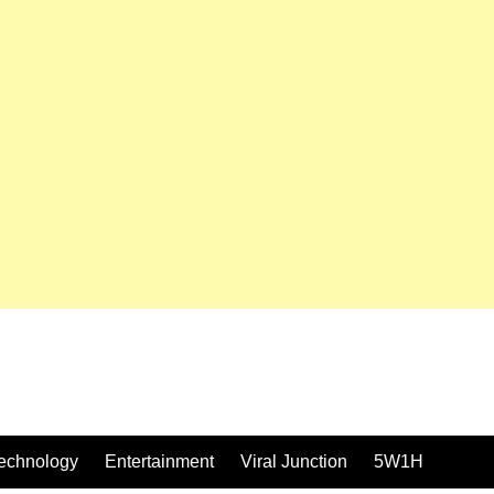
echnology
Entertainment
Viral Junction
5W1H