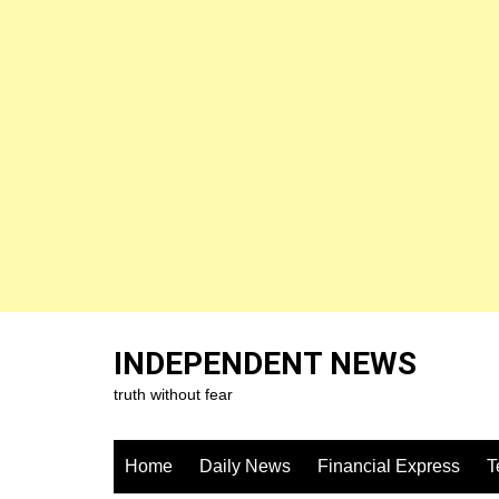
Skip
to
INDEPENDENT NEWS
content
truth without fear
Home
Daily News
Financial Express
T