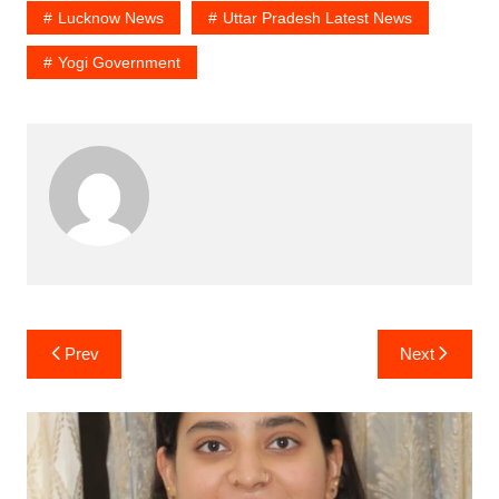
Lucknow News
Uttar Pradesh Latest News
Yogi Government
Post
Prev
Next
navigation