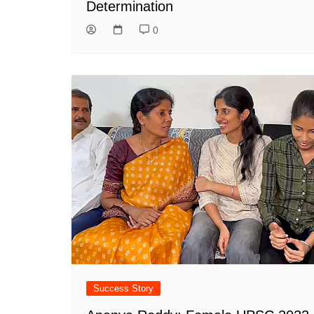
Determination
0
Success Story