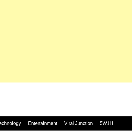
echnology
Entertainment
Viral Junction
5W1H