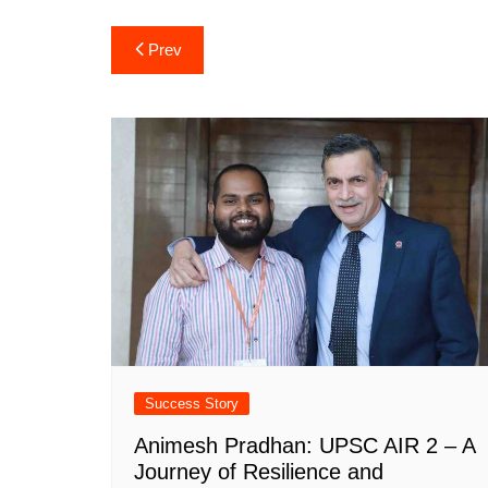
Post
Prev
navigation
Success Story
Animesh Pradhan: UPSC AIR 2 – A
Journey of Resilience and