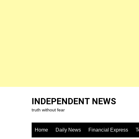
Skip
to
INDEPENDENT NEWS
content
truth without fear
Home
Daily News
Financial Express
T