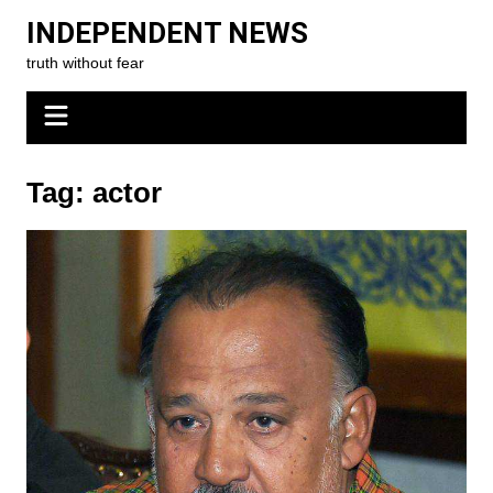
Skip
INDEPENDENT NEWS
to
truth without fear
content
Tag:
actor