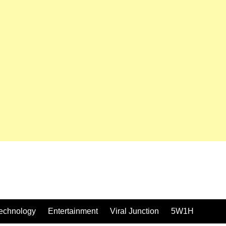
echnology
Entertainment
Viral Junction
5W1H