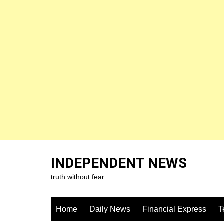
Skip
to
INDEPENDENT NEWS
content
truth without fear
Home
Daily News
Financial Express
T