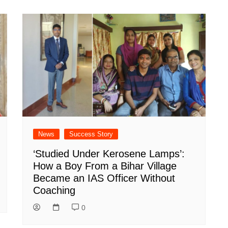
News
Success Story
‘Studied Under Kerosene Lamps’:
How a Boy From a Bihar Village
Became an IAS Officer Without
Coaching
0