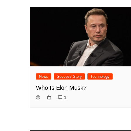
News
Success Story
Technology
Who Is Elon Musk?
0