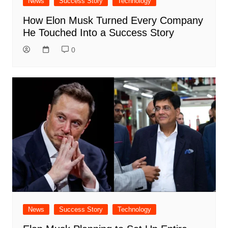
News
Success Story
Technology
How Elon Musk Turned Every Company
He Touched Into a Success Story
0
News
Success Story
Technology