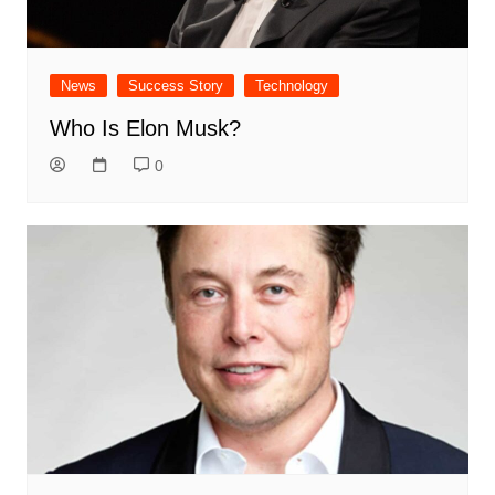
News
Success Story
Technology
Who Is Elon Musk?
0