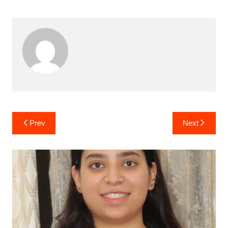
Post
Prev
Next
navigation