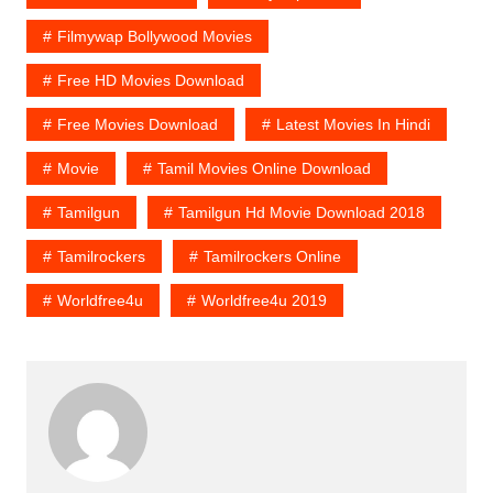
Filmywap Bollywood Movies
Free HD Movies Download
Free Movies Download
Latest Movies In Hindi
Movie
Tamil Movies Online Download
Tamilgun
Tamilgun Hd Movie Download 2018
Tamilrockers
Tamilrockers Online
Worldfree4u
Worldfree4u 2019