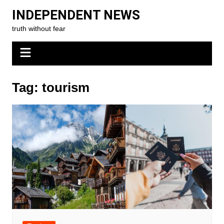
Skip
INDEPENDENT NEWS
to
truth without fear
content
Tag:
tourism