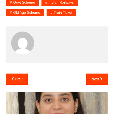
Govt Scheme
Indian Railways
Old Age Scheme
Train Ticket
Post
Prev
Next
navigation