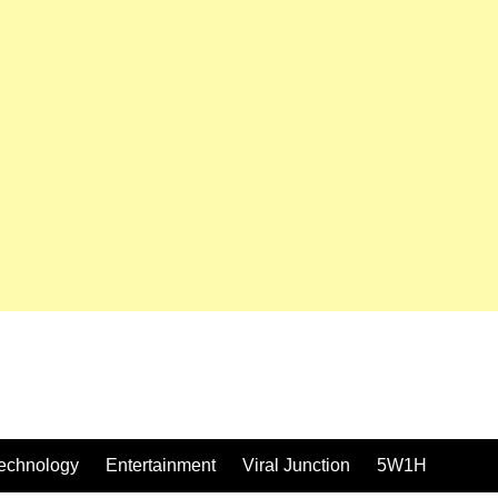
echnology
Entertainment
Viral Junction
5W1H