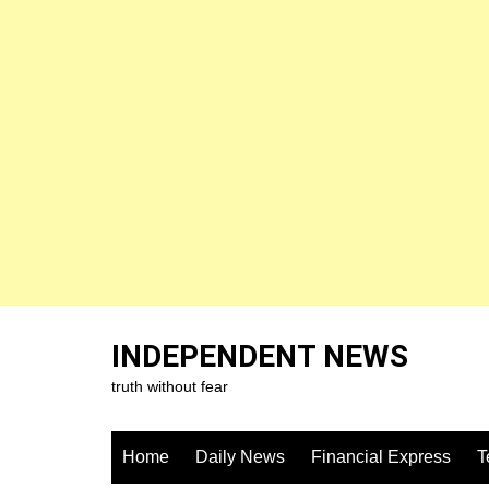
Skip
to
INDEPENDENT NEWS
content
truth without fear
Home
Daily News
Financial Express
T