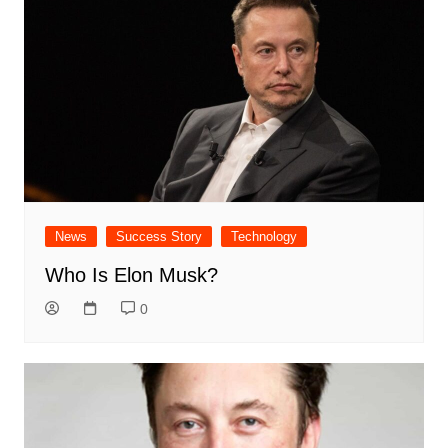
News
Success Story
Technology
Who Is Elon Musk?
0