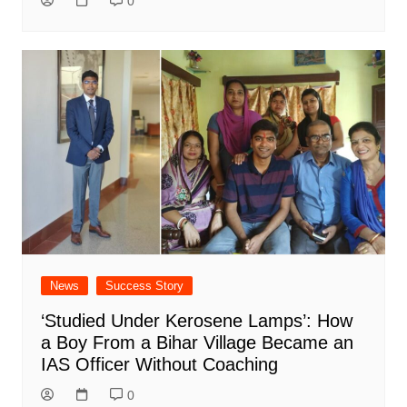
0
News
Success Story
‘Studied Under Kerosene Lamps’: How
a Boy From a Bihar Village Became an
IAS Officer Without Coaching
0