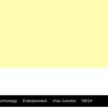
echnology
Entertainment
Viral Junction
5W1H