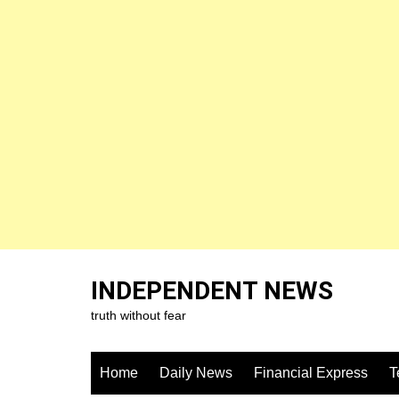
Skip
to
INDEPENDENT NEWS
content
truth without fear
Home
Daily News
Financial Express
T