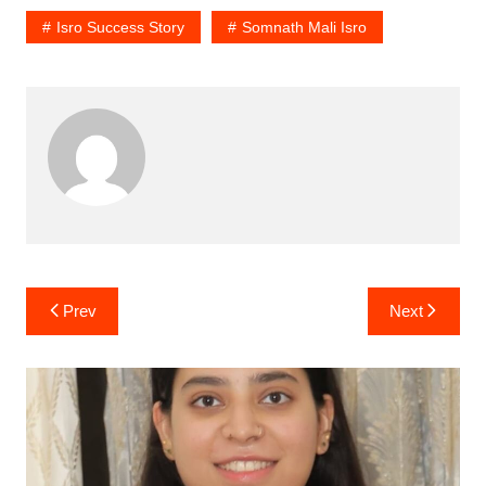
Isro Success Story
Somnath Mali Isro
Post
Prev
Next
navigation