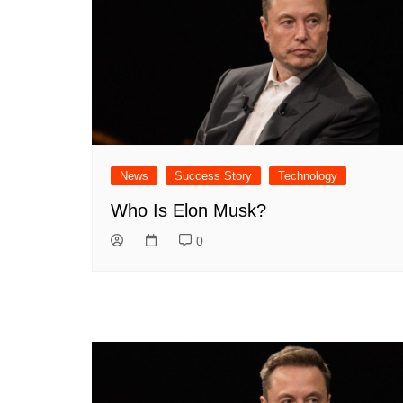
News
Success Story
Technology
Who Is Elon Musk?
0