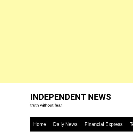
Skip
to
INDEPENDENT NEWS
content
truth without fear
Home
Daily News
Financial Express
T