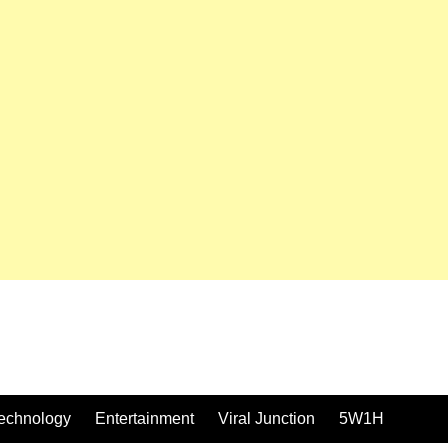
echnology
Entertainment
Viral Junction
5W1H