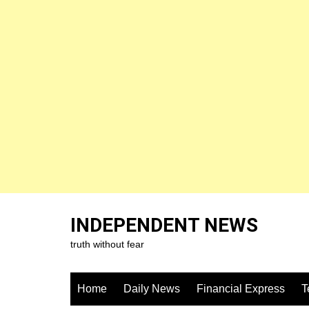
Skip
to
INDEPENDENT NEWS
content
truth without fear
Home
Daily News
Financial Express
T