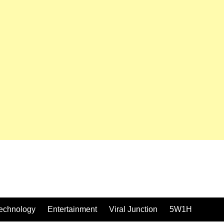
echnology
Entertainment
Viral Junction
5W1H