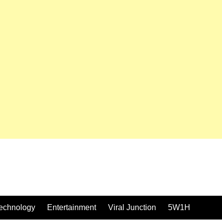
echnology
Entertainment
Viral Junction
5W1H