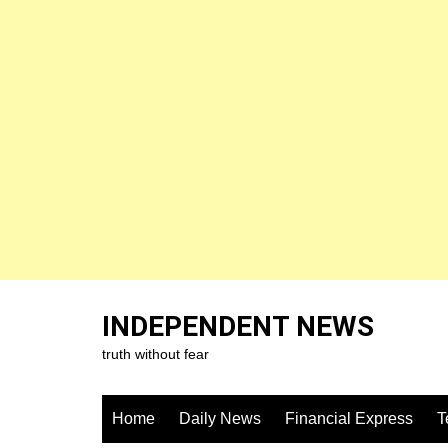
Skip
to
INDEPENDENT NEWS
content
truth without fear
Home
Daily News
Financial Express
T