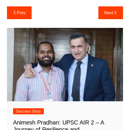
Post
Prev
Next
navigation
Success Story
Animesh Pradhan: UPSC AIR 2 – A
Journey of Resilience and