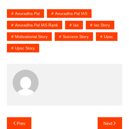
Anuradha Pal
Anuradha Pal IAS
Anuradha Pal IAS Rank
Ias
Ias Story
Motivational Story
Success Story
Upsc
Upsc Story
Post
Prev
Next